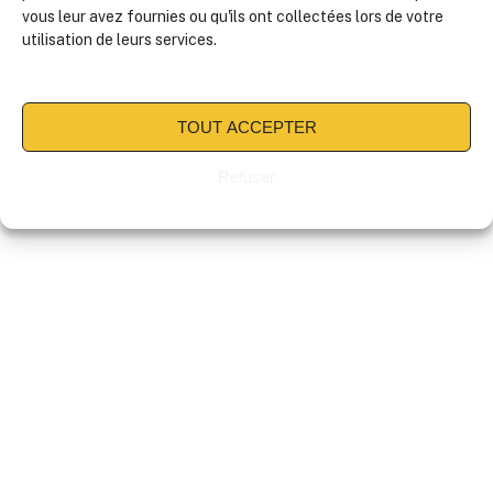
Satisfait
vous leur avez fournies ou qu'ils ont collectées lors de votre
utilisation de leurs services.
Très satisfait
TOUT ACCEPTER
Refuser
Toute l'équipe vous remercie : )