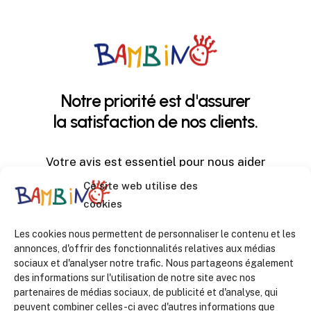
Skip
to
main
content
Notre
priorité
est
d'assurer
la
satisfaction
de
nos
clients.
Votre avis est essentiel pour nous aider
à améliorer nos services. Veuillez
Ce site web utilise des
sélectionner votre niveau de
cookies
satisfaction et nous laisser votre avis :
Les cookies nous permettent de personnaliser le contenu et les
annonces, d'offrir des fonctionnalités relatives aux médias
sociaux et d'analyser notre trafic. Nous partageons également
Peu satisfait
des informations sur l'utilisation de notre site avec nos
partenaires de médias sociaux, de publicité et d'analyse, qui
peuvent combiner celles-ci avec d'autres informations que